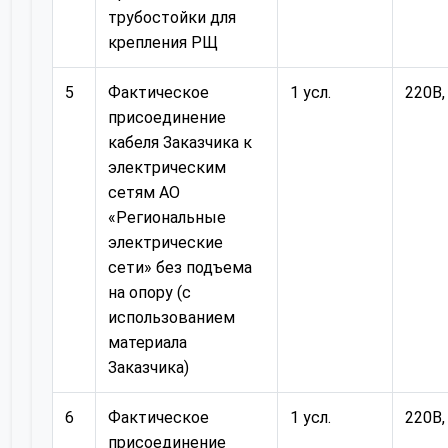
трубостойки для
крепления РЩ
5
Фактическое
1 усл.
220В,
присоединение
кабеля Заказчика к
электрическим
сетям АО
«Региональные
электрические
сети» без подъема
на опору (с
использованием
материала
Заказчика)
6
Фактическое
1 усл.
220В,
присоединение