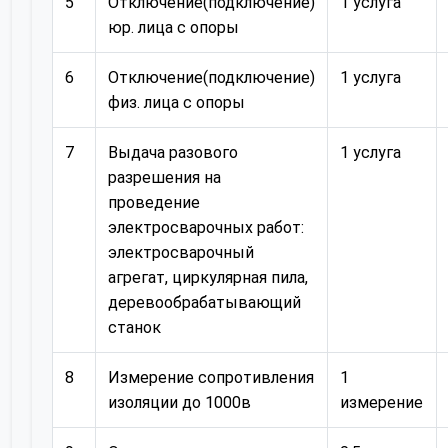
5
Отключение(подключение)
1 услуга
юр. лица с опоры
6
Отключение(подключение)
1 услуга
физ. лица с опоры
7
Выдача разового
1 услуга
разрешения на
проведение
электросварочных работ:
электросварочный
агрегат, циркулярная пила,
деревообрабатывающий
станок
8
Измерение сопротивления
1
изоляции до 1000в
измерение