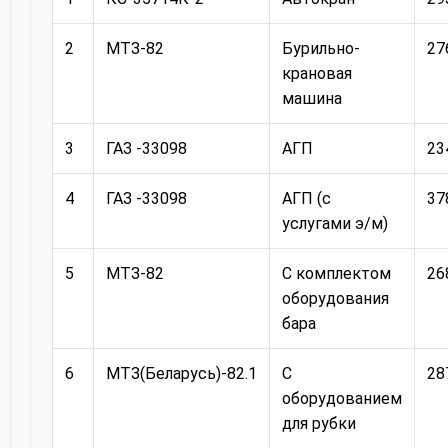
2
МТЗ-82
Бурильно-
27
крановая
машина
3
ГАЗ -33098
АГП
23
4
ГАЗ -33098
АГП (с
37
услугами э/м)
5
МТЗ-82
С комплектом
26
оборудования
бара
6
МТЗ(Беларусь)-82.1
С
28
оборудованием
для рубки