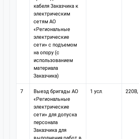
кабеля Заказчика к
электрическим
сетям АО
«Региональные
электрические
сети» с подъемом
на опору (с
использованием
материала
Заказчика)
7
Выезд бригады АО
1 усл.
220В,
«Региональные
электрические
сети» для допуска
персонала
Заказчика для
выполнения работ в