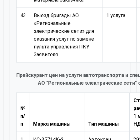
43
Выезд бригады АО
1 услуга
«Региональные
электрические сети» для
оказания услуг по замене
пульта управления ПКУ
Заявителя
Прейскурант цен на услуги автотранспорта и спе
АО "Региональные электрические сети" с
Ст
№
ра
п/
1 
п
Марка машины
Тип машины
Н
1
КС-35714К-2
Автокран
29