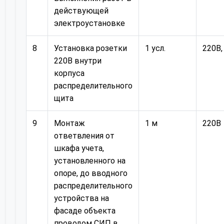
действующей
электроустановке
8
Установка розетки
1 усл.
220В,
220В внутри
корпуса
распределительного
щита
9
Монтаж
1 м
220В
ответвления от
шкафа учета,
установленного на
опоре, до вводного
распределительного
устройства на
фасаде объекта
проводом СИП в